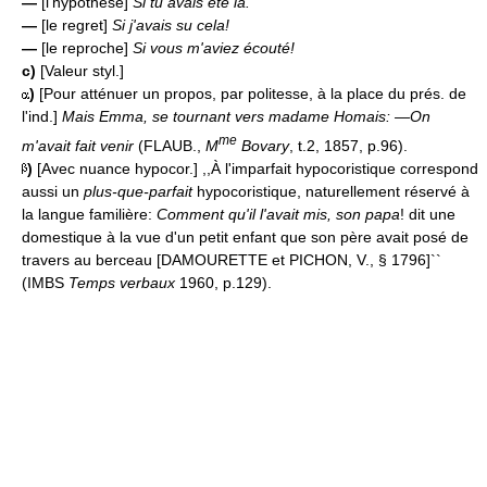
—
[l'hypothèse]
Si tu avais été là.
—
[le regret]
Si j'avais su cela!
—
[le reproche]
Si vous m'aviez écouté!
c)
[Valeur styl.]
)
[Pour atténuer un propos, par politesse, à la place du prés. de
l'ind.]
Mais Emma, se tournant vers madame Homais: —On
me
m'avait fait venir
(FLAUB.,
M
Bovary
, t.2, 1857, p.96).
)
[Avec nuance hypocor.] ,,À l'imparfait hypocoristique correspond
aussi un
plus-que-parfait
hypocoristique, naturellement réservé à
la langue familière:
Comment qu'il l'avait mis, son papa
! dit une
domestique à la vue d'un petit enfant que son père avait posé de
travers au berceau [DAMOURETTE et PICHON, V., § 1796]``
(IMBS
Temps verbaux
1960, p.129).