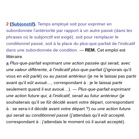
2
(
Subjonctif
).
Temps employé soit pour exprimer en
subordonnée l'antériorité par rapport à un autre passé (dans les
phrases où le subjonctif est exigé), soit pour remplacer le
conditionnel passé, soit à la place du plus-que-parfait de l'indicatif
dans une subordonnée de condition.
—
REM.
Cet emploi est
littéraire.
a
Plus-que-parfait exprimant une action passée qui serait, avec
une valeur différente, à l'indicatif plus-que-parfait
(j'ignorais qu'il
vous en
eût parlé
)
ou au passé antérieur
(je ne le laissai pas partir
avant qu'il
eût avoué…,
correspondant à : je le laissai partir
seulement quand il eut avoué…).
—
Plus-que-parfait exprimant
une action future qui, à l'indicatif, serait au futur antérieur
(je
souhaiterais qu'il se
fût décidé
avant votre départ, correspondant
à : se sera-t-il décidé avant votre départ ?)
ou une action future
qui serait au conditionnel passé
(j'attendais qu'il
eût accepté,
correspondant à : j'attendais le moment où il aurait accepté).