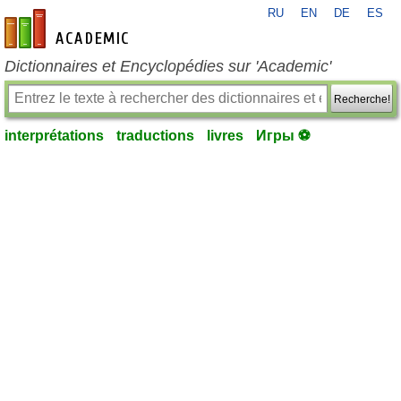
RU
EN
DE
ES
fr-academic.com
Dictionnaires et Encyclopédies sur 'Academic'
Recherche!
interprétations
traductions
livres
Игры ⚽