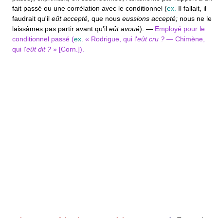
fait passé ou une corrélation avec le conditionnel (
ex.
Il fallait, il
faudrait qu'il
eût accepté,
que nous
eussions accepté;
nous ne le
laissâmes pas partir avant qu'il
eût avoué
). —
Employé pour le
conditionnel passé (
ex.
« Rodrigue, qui l'
eût cru ?
— Chimène,
qui l'
eût dit ?
» [Corn.]).