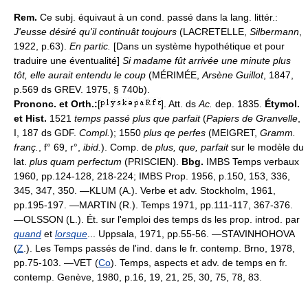
Rem.
Ce subj. équivaut à un cond. passé dans la lang. littér.:
J'eusse désiré qu'il continuât toujours
(LACRETELLE,
Silbermann
,
1922, p.63).
En partic.
[Dans un système hypothétique et pour
traduire une éventualité]
Si madame fût arrivée une minute plus
tôt, elle aurait entendu le coup
(MÉRIMÉE,
Arsène Guillot
, 1847,
p.569 ds GREV. 1975, § 740b).
Prononc. et Orth.:
[
]. Att. ds
Ac.
dep. 1835.
Étymol.
et Hist.
1521
temps passé plus que parfait
(
Papiers de Granvelle
,
I, 187 ds GDF.
Compl.
); 1550
plus qe perfes
(MEIGRET,
Gramm.
franç.
, f° 69, r°,
ibid.
). Comp. de
plus, que, parfait
sur le modèle du
lat.
plus quam perfectum
(PRISCIEN).
Bbg.
IMBS Temps verbaux
1960, pp.124-128, 218-224; IMBS Prop. 1956, p.150, 153, 336,
345, 347, 350. —KLUM (A.). Verbe et adv. Stockholm, 1961,
pp.195-197. —MARTIN (R.). Temps 1971, pp.111-117, 367-376.
—OLSSON (L.). Ét. sur l'emploi des temps ds les prop. introd. par
quand
et
lorsque
... Uppsala, 1971, pp.55-56. —STAVINHOHOVA
(
Z
.). Les Temps passés de l'ind. dans le fr. contemp. Brno, 1978,
pp.75-103. —VET (
Co
). Temps, aspects et adv. de temps en fr.
contemp. Genève, 1980, p.16, 19, 21, 25, 30, 75, 78, 83.