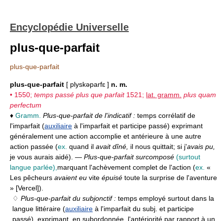
Encyclopédie Universelle
plus-que-parfait
plus-que-parfait
plus-que-parfait
[ plyskəparfɛ ]
n. m.
• 1550;
temps passé plus que parfait
1521;
lat. gramm.
plus quam
perfectum
♦
Gramm.
Plus-que-parfait de l'indicatif :
temps corrélatif de
l'imparfait (
auxiliaire
à l'imparfait et participe passé) exprimant
généralement une action accomplie et antérieure à une autre
action passée (
ex.
quand il
avait dîné,
il nous quittait; si j'
avais pu,
je vous aurais aidé). —
Plus-que-parfait surcomposé
(surtout
langue parlée),
marquant l'achèvement complet de l'action (
ex.
«
Les pêcheurs
avaient eu
vite
épuisé
toute la surprise de l'aventure
» [Vercel]).
♢
Plus-que-parfait du subjonctif :
temps employé surtout dans la
langue littéraire (
auxiliaire
à l'imparfait du subj. et participe
passé), exprimant, en subordonnée, l'antériorité par rapport à un