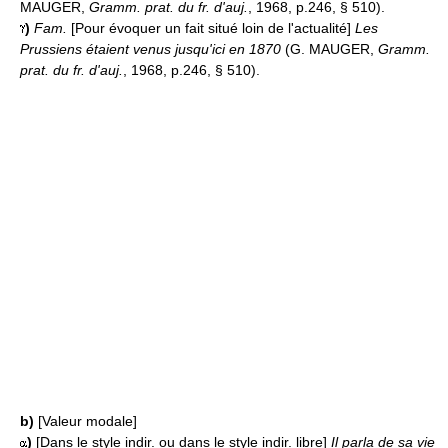
MAUGER,
Gramm. prat. du fr. d'auj.
, 1968, p.246, § 510).
)
Fam.
[Pour évoquer un fait situé loin de l'actualité]
Les
Prussiens étaient venus jusqu'ici en 1870
(G. MAUGER,
Gramm.
prat. du fr. d'auj.
, 1968, p.246, § 510).
b)
[Valeur modale]
)
[Dans le style indir. ou dans le style indir. libre]
Il parla de sa vie