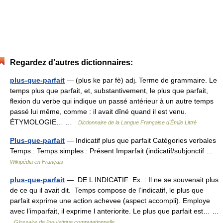
Regardez d'autres dictionnaires:
plus-que-parfait
— (plus ke par fè) adj. Terme de grammaire. Le
temps plus que parfait, et, substantivement, le plus que parfait,
flexion du verbe qui indique un passé antérieur à un autre temps
passé lui même, comme : il avait dîné quand il est venu.
ÉTYMOLOGIE… …
Dictionnaire de la Langue Française d'Émile Littré
Plus-que-parfait
— Indicatif plus que parfait Catégories verbales
Temps : Temps simples : Présent Imparfait (indicatif/subjonctif …
Wikipédia en Français
plus-que-parfait
— DE L INDICATIF Ex. : Il ne se souvenait plus
de ce qu il avait dit. Temps compose de l’indicatif, le plus que
parfait exprime une action achevee (aspect accompli). Employe
avec l’imparfait, il exprime l anteriorite. Le plus que parfait est… …
Glossaire de linguistique computationnelle