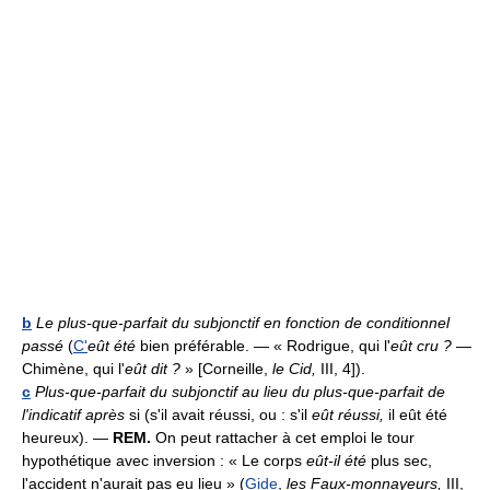
b
Le plus-que-parfait du subjonctif en fonction de conditionnel
passé
(
C'
eût été
bien préférable. — « Rodrigue, qui l'
eût cru ?
—
Chimène, qui l'
eût dit ?
» [Corneille,
le Cid,
III, 4]).
c
Plus-que-parfait du subjonctif au lieu du plus-que-parfait de
l'indicatif après
si (s'il avait réussi, ou : s'il
eût réussi,
il eût été
heureux).
—
REM.
On peut rattacher à cet emploi le tour
hypothétique avec inversion : « Le corps
eût-il été
plus sec,
l'accident n'aurait pas eu lieu » (
Gide
,
les Faux-monnayeurs,
III,