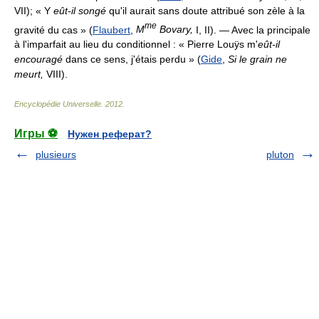
VII); « Y
eût-il songé
qu'il aurait sans doute attribué son zèle à la
me
gravité du cas » (
Flaubert
,
M
Bovary,
I, II). — Avec la principale
à l'imparfait au lieu du conditionnel : « Pierre Louÿs m'
eût-il
encouragé
dans ce sens, j'étais perdu » (
Gide
,
Si le grain ne
meurt,
VIII).
Encyclopédie Universelle
.
2012
.
Игры ⚽
Нужен реферат?
plusieurs
pluton