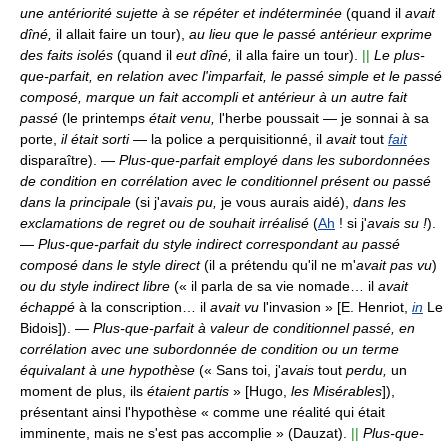
une antériorité sujette à se répéter et indéterminée
(quand il
avait
dîné,
il allait faire un tour),
au lieu que le passé antérieur exprime
des faits isolés
(quand il
eut dîné,
il alla faire un tour).
||
Le plus-
que-parfait, en relation avec l'imparfait, le passé simple et le passé
composé, marque un fait accompli et antérieur à un autre fait
passé
(le printemps
était venu,
l'herbe poussait — je sonnai à sa
porte,
il était sorti
— la police a perquisitionné, il
avait
tout
fait
disparaître).
—
Plus-que-parfait employé dans les subordonnées
de condition en corrélation avec le conditionnel présent ou passé
dans la principale
(si j'
avais pu,
je vous aurais aidé),
dans les
exclamations de regret ou de souhait irréalisé
(
Ah
! si j'
avais su !
).
—
Plus-que-parfait du style indirect correspondant au passé
composé dans le style direct
(il a prétendu qu'il ne m'
avait pas vu
)
ou du style indirect libre
(« il parla de sa vie nomade… il
avait
échappé
à la conscription… il
avait vu
l'invasion » [E. Henriot,
in
Le
Bidois]).
—
Plus-que-parfait à valeur de conditionnel passé, en
corrélation avec une subordonnée de condition ou un terme
équivalant à une hypothèse
(« Sans toi, j'
avais
tout
perdu,
un
moment de plus, ils
étaient partis
» [Hugo,
les Misérables
]),
présentant ainsi l'hypothèse « comme une réalité qui était
imminente, mais ne s'est pas accomplie » (Dauzat).
||
Plus-que-