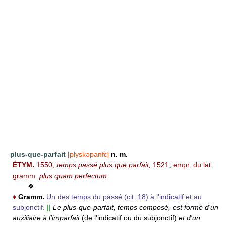
plus-que-parfait
[plyskəpaʀfɛ]
n. m.
ÉTYM.
1550;
temps passé plus que parfait,
1521; empr. du lat.
gramm.
plus quam perfectum.
❖
♦
Gramm.
Un des temps du passé (cit. 18) à l'indicatif et au
subjonctif.
||
Le plus-que-parfait, temps composé, est formé d'un
auxiliaire à l'imparfait
(de l'indicatif ou du subjonctif)
et d'un